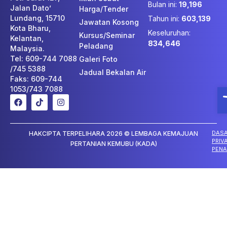
Bulan ini:
19,196
Jalan Dato’
Harga/Tender
Lundang, 15710
Tahun ini:
603,139
Jawatan Kosong
Kota Bharu,
Keseluruhan:
Kursus/Seminar
Kelantan,
834,646
Peladang
Malaysia.
Tel: 609-744 7088
Galeri Foto
/745 5388
Jadual Bekalan Air
Faks: 609-744
O
1053/743 7088
DAS
HAKCIPTA TERPELIHARA 2026 © LEMBAGA KEMAJUAN
PRIV
PERTANIAN KEMUBU (KADA)
PENA