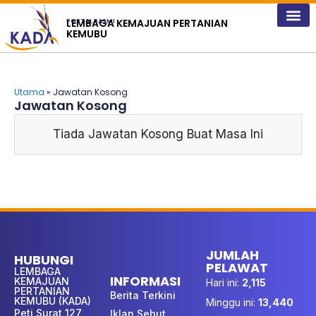
content
LEMBAGA KEMAJUAN PERTANIAN
PORTAL RASMI
KEMUBU
Utama
» Jawatan Kosong
Jawatan Kosong
Tiada Jawatan Kosong Buat Masa Ini
JUMLAH
HUBUNGI
PELAWAT
LEMBAGA
INFORMASI
KEMAJUAN
Hari ini:
2,115
PERTANIAN
Berita Terkini
KEMUBU (KADA)
Minggu ini:
13,440
Peti Surat 127,
Iklan Sebut