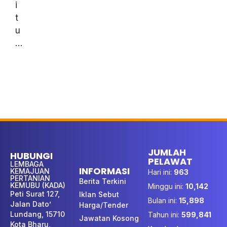
i
t
u
…
JUMLAH
HUBUNGI
PELAWAT
LEMBAGA
INFORMASI
KEMAJUAN
Hari ini:
963
PERTANIAN
Berita Terkini
KEMUBU (KADA)
Minggu ini:
10,142
Peti Surat 127,
Iklan Sebut
Bulan ini:
15,898
Jalan Dato’
Harga/Tender
Lundang, 15710
Tahun ini:
599,841
Jawatan Kosong
Kota Bharu,