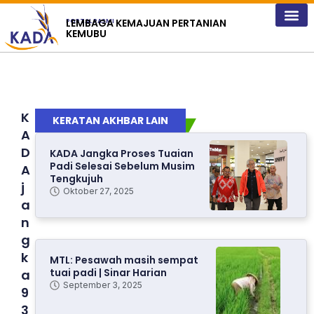
content
LEMBAGA KEMAJUAN PERTANIAN
PORTAL RASMI
KEMUBU
K
KERATAN AKHBAR LAIN
A
D
KADA Jangka Proses Tuaian
Padi Selesai Sebelum Musim
A
Tengkujuh
j
Oktober 27, 2025
a
n
g
k
MTL: Pesawah masih sempat
tuai padi | Sinar Harian
a
September 3, 2025
9
3