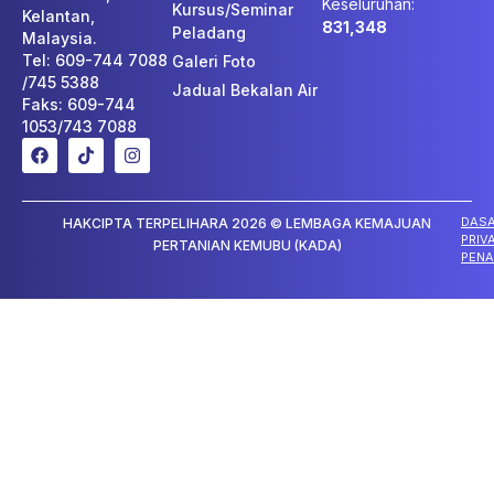
Keseluruhan:
Kursus/Seminar
Kelantan,
831,348
Peladang
Malaysia.
Tel: 609-744 7088
Galeri Foto
/745 5388
Jadual Bekalan Air
Faks: 609-744
1053/743 7088
DAS
HAKCIPTA TERPELIHARA 2026 © LEMBAGA KEMAJUAN
PRIV
PERTANIAN KEMUBU (KADA)
PENA