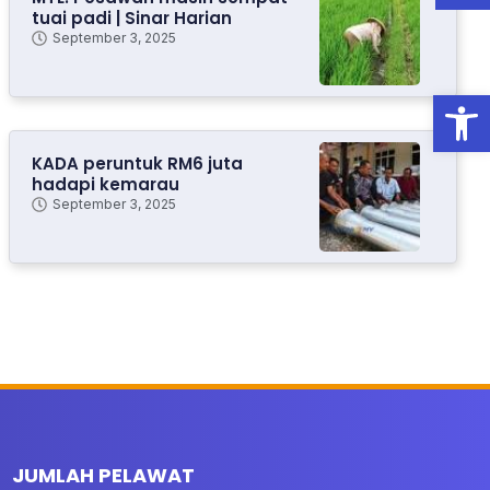
tuai padi | Sinar Harian
September 3, 2025
Open
KADA peruntuk RM6 juta
hadapi kemarau
September 3, 2025
JUMLAH PELAWAT