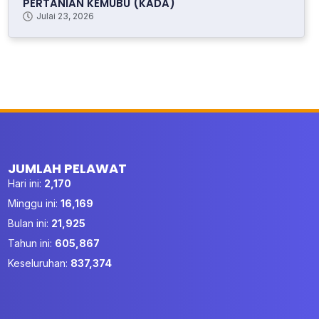
PERTANIAN KEMUBU (KADA)
Julai 23, 2026
JUMLAH PELAWAT
Hari ini:
2,170
Minggu ini:
16,169
Bulan ini:
21,925
Tahun ini:
605,867
Keseluruhan:
837,374