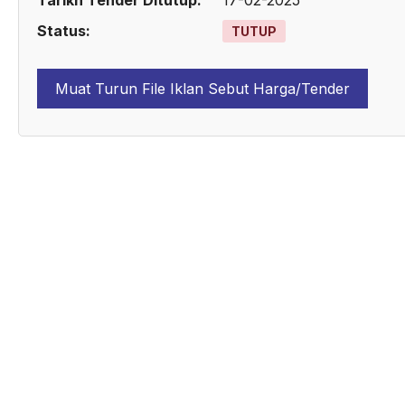
Tarikh Tender Ditutup:
17-02-2025
Status:
TUTUP
Muat Turun File Iklan Sebut Harga/Tender