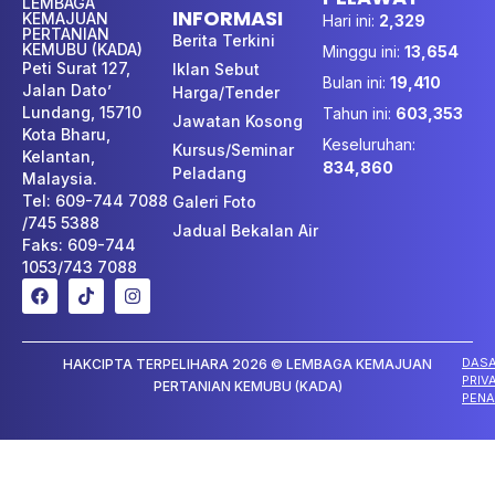
LEMBAGA
INFORMASI
KEMAJUAN
Hari ini:
2,329
PERTANIAN
Berita Terkini
KEMUBU (KADA)
Minggu ini:
13,654
Peti Surat 127,
Iklan Sebut
Bulan ini:
19,410
Jalan Dato’
Harga/Tender
Lundang, 15710
Tahun ini:
603,353
Jawatan Kosong
Kota Bharu,
Keseluruhan:
Kursus/Seminar
Kelantan,
834,860
Peladang
Malaysia.
Tel: 609-744 7088
Galeri Foto
/745 5388
Jadual Bekalan Air
Faks: 609-744
1053/743 7088
DAS
HAKCIPTA TERPELIHARA 2026 © LEMBAGA KEMAJUAN
PRIV
PERTANIAN KEMUBU (KADA)
PENA