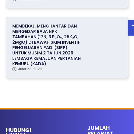
O
MEMBEKAL, MENGHANTAR DAN
MENGEDAR BAJA NPK
TAMBAHAN (17N, 3 P₂O₅, 25K₂O,
2MgO) DI BAWAH SKIM INSENTIF
PENGELUARAN PADI (SIPP)
UNTUK MUSIM 2 TAHUN 2026
LEMBAGA KEMAJUAN PERTANIAN
KEMUBU (KADA)
Julai 23, 2026
JUMLAH
HUBUNGI
PELAWAT