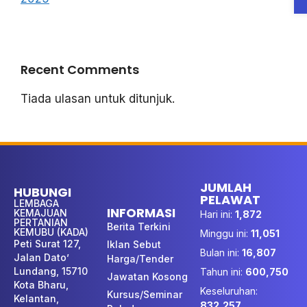
Recent Comments
Tiada ulasan untuk ditunjuk.
JUMLAH
HUBUNGI
PELAWAT
LEMBAGA
INFORMASI
KEMAJUAN
Hari ini:
1,872
PERTANIAN
Berita Terkini
KEMUBU (KADA)
Minggu ini:
11,051
Peti Surat 127,
Iklan Sebut
Bulan ini:
16,807
Jalan Dato’
Harga/Tender
Lundang, 15710
Tahun ini:
600,750
Jawatan Kosong
Kota Bharu,
Keseluruhan:
Kursus/Seminar
Kelantan,
832,257