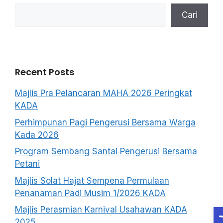
Cari
Recent Posts
Majlis Pra Pelancaran MAHA 2026 Peringkat
KADA
Perhimpunan Pagi Pengerusi Bersama Warga
Kada 2026
Program Sembang Santai Pengerusi Bersama
Petani
Majlis Solat Hajat Sempena Permulaan
Penanaman Padi Musim 1/2026 KADA
O
Majlis Perasmian Karnival Usahawan KADA
2025