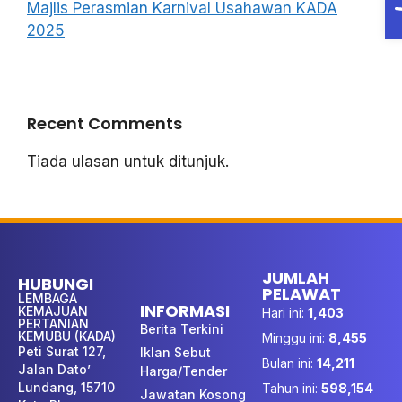
Majlis Perasmian Karnival Usahawan KADA
2025
Recent Comments
Tiada ulasan untuk ditunjuk.
JUMLAH
HUBUNGI
PELAWAT
LEMBAGA
INFORMASI
KEMAJUAN
Hari ini:
1,403
PERTANIAN
Berita Terkini
KEMUBU (KADA)
Minggu ini:
8,455
Peti Surat 127,
Iklan Sebut
Bulan ini:
14,211
Jalan Dato’
Harga/Tender
Lundang, 15710
Tahun ini:
598,154
Jawatan Kosong