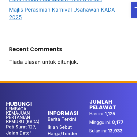
O
Majlis Perasmian Karnival Usahawan KADA
2025
Recent Comments
Tiada ulasan untuk ditunjuk.
JUMLAH
HUBUNGI
PELAWAT
LEMBAGA
INFORMASI
KEMAJUAN
Hari ini:
1,125
PERTANIAN
Berita Terkini
KEMUBU (KADA)
Minggu ini:
8,177
Peti Surat 127,
Iklan Sebut
Bulan ini:
13,933
Jalan Dato’
Harga/Tender