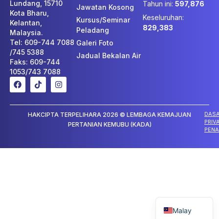
Lundang, 15710
Tahun ini:
597,876
Jawatan Kosong
Kota Bharu,
Keseluruhan:
Kursus/Seminar
Kelantan,
829,383
Peladang
Malaysia.
Tel: 609-744 7088
Galeri Foto
/745 5388
Jadual Bekalan Air
Faks: 609-744
1053/743 7088
DAS
HAKCIPTA TERPELIHARA 2026 © LEMBAGA KEMAJUAN
PRIV
PERTANIAN KEMUBU (KADA)
PENA
English
Malay