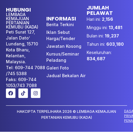
JUMLAH
HUBUNGI
PELAWAT
LEMBAGA
INFORMASI
KEMAJUAN
Hari ini:
2,156
PERTANIAN
Berita Terkini
KEMUBU (KADA)
Minggu ini:
13,481
Peti Surat 127,
Iklan Sebut
Bulan ini:
19,237
Jalan Dato’
Harga/Tender
Lundang, 15710
Tahun ini:
603,180
Jawatan Kosong
Kota Bharu,
Keseluruhan:
Kursus/Seminar
Kelantan,
834,687
Peladang
Malaysia.
Tel: 609-744 7088
Galeri Foto
/745 5388
Jadual Bekalan Air
Faks: 609-744
1053/743 7088
DAS
HAKCIPTA TERPELIHARA 2026 © LEMBAGA KEMAJUAN
PRIV
PERTANIAN KEMUBU (KADA)
PENA