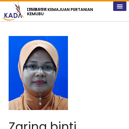
content
LEMBAGA KEMAJUAN PERTANIAN
PORTAL RASMI
KEMUBU
Zarina binti