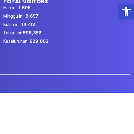
TOTAL VISITORS
Open
Hari ini:
1,605
Minggu ini:
8,657
Bulan ini:
14,413
Tahun ini:
598,356
Keseluruhan:
829,863