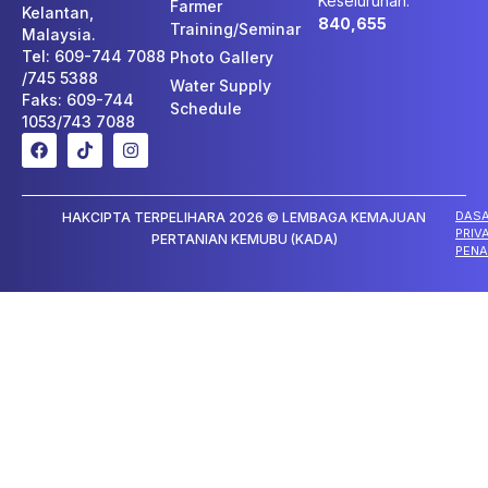
Keseluruhan:
Farmer
Kelantan,
840,655
Training/Seminar
Malaysia.
Tel: 609-744 7088
Photo Gallery
/745 5388
Water Supply
Faks: 609-744
Schedule
1053/743 7088
DAS
HAKCIPTA TERPELIHARA 2026 © LEMBAGA KEMAJUAN
PRIV
PERTANIAN KEMUBU (KADA)
PENA