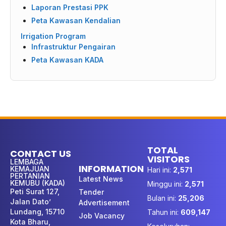
Laporan Prestasi PPK
Peta Kawasan Kendalian
Irrigation Program
Infrastruktur Pengairan
Peta Kawasan KADA
TOTAL
CONTACT US
VISITORS
LEMBAGA
INFORMATION
KEMAJUAN
Hari ini:
2,571
PERTANIAN
Latest News
KEMUBU (KADA)
Minggu ini:
2,571
Peti Surat 127,
Tender
Bulan ini:
25,206
Jalan Dato’
Advertisement
Lundang, 15710
Tahun ini:
609,147
Job Vacancy
Kota Bharu,