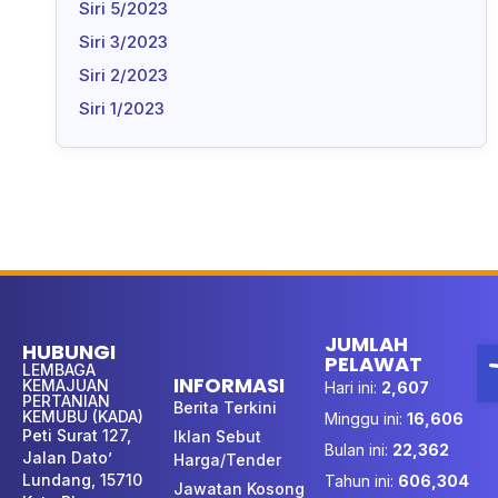
Siri 5/2023
Siri 3/2023
Siri 2/2023
Siri 1/2023
JUMLAH
O
HUBUNGI
PELAWAT
LEMBAGA
INFORMASI
KEMAJUAN
Hari ini:
2,607
PERTANIAN
Berita Terkini
KEMUBU (KADA)
Minggu ini:
16,606
Peti Surat 127,
Iklan Sebut
Bulan ini:
22,362
Jalan Dato’
Harga/Tender
Lundang, 15710
Tahun ini:
606,304
Jawatan Kosong