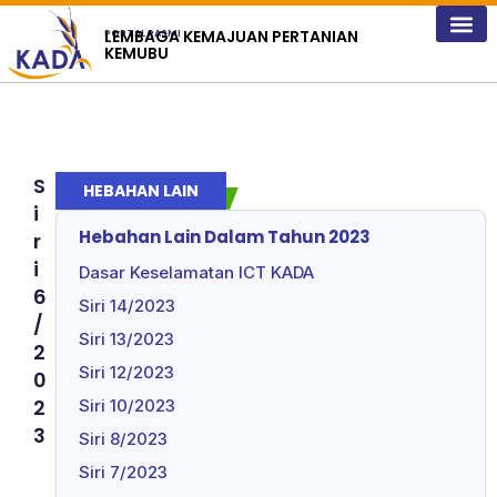
content
LEMBAGA KEMAJUAN PERTANIAN
PORTAL RASMI
KEMUBU
S
HEBAHAN LAIN
i
Hebahan Lain Dalam Tahun 2023
r
i
Dasar Keselamatan ICT KADA
6
Siri 14/2023
/
Siri 13/2023
2
Siri 12/2023
0
2
Siri 10/2023
3
Siri 8/2023
Siri 7/2023