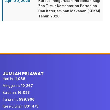
April 30, 2026
Kursus Pengurusan Perolehan Bagi
Zon Timur Kementerian Pertanian
Dan Keterjaminan Makanan (KPKM)
Tahun 2026.
JUMLAH PELAWAT
Hari ini:
1,088
Minggu ini:
10,267
Bulan ini:
16,023
Tahun ini:
599,966
Keseluruhan:
831,473