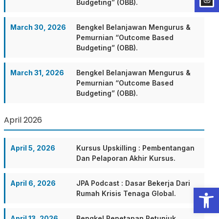
Budgeting” (OBB).
March 30, 2026
Bengkel Belanjawan Mengurus &
Pemurnian “Outcome Based
Budgeting” (OBB).
March 31, 2026
Bengkel Belanjawan Mengurus &
Pemurnian “Outcome Based
Budgeting” (OBB).
April 2026
April 5, 2026
Kursus Upskilling : Pembentangan
Dan Pelaporan Akhir Kursus.
April 6, 2026
JPA Podcast : Dasar Bekerja Dari
Open
Rumah Krisis Tenaga Global.
April 13, 2026
Bengkel Penetapan Petunjuk