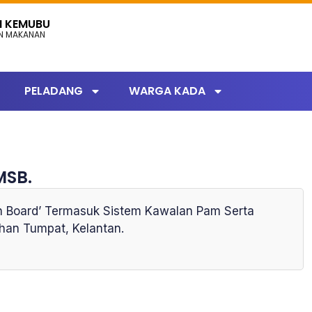
N KEMUBU
AN MAKANAN
PELADANG
WARGA KADA
MSB.
tch Board’ Termasuk Sistem Kawalan Pam Serta
ahan Tumpat, Kelantan.