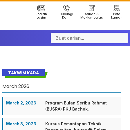
Soalan
Hubungi
Aduan &
Peta
Lazim
Kami
Maklumbalas
Laman
TAKWIM KADA
March 2026
March 2, 2026
Program Bulan Seribu Rahmat
(BUSRA) PKJ Bachok.
March 3, 2026
Kursus Pemantapan Teknik
Pengauditan Juruaudit Dalam.