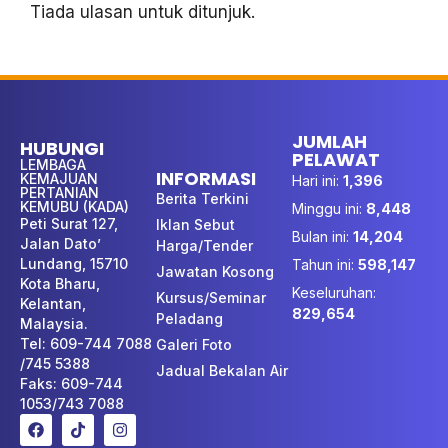
Tiada ulasan untuk ditunjuk.
JUMLAH
HUBUNGI
PELAWAT
LEMBAGA
INFORMASI
KEMAJUAN
Hari ini:
1,396
PERTANIAN
Berita Terkini
KEMUBU (KADA)
Minggu ini:
8,448
Peti Surat 127,
Iklan Sebut
Bulan ini:
14,204
Jalan Dato’
Harga/Tender
Lundang, 15710
Tahun ini:
598,147
Jawatan Kosong
Kota Bharu,
Keseluruhan:
Kursus/Seminar
Kelantan,
829,654
Peladang
Malaysia.
Tel: 609-744 7088
Galeri Foto
/745 5388
Jadual Bekalan Air
Faks: 609-744
1053/743 7088