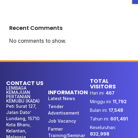
Recent Comments
No comments to show.
TOTAL
CONTACT US
VISITORS
LEMBAGA
INFORMATION
KEMAJUAN
Hari ini:
467
PERTANIAN
Latest News
KEMUBU (KADA)
Minggu ini:
11,792
Peti Surat 127,
Tender
Bulan ini:
17,548
Jalan Dato’
Advertisement
Lundang, 15710
Tahun ini:
601,491
Job Vacancy
Kota Bharu,
Keseluruhan:
Farmer
Kelantan,
832,998
Training/Seminar
Malaysia.