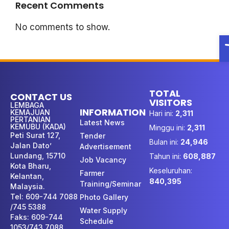
Recent Comments
No comments to show.
O
TOTAL
CONTACT US
VISITORS
LEMBAGA
INFORMATION
KEMAJUAN
Hari ini:
2,311
PERTANIAN
Latest News
KEMUBU (KADA)
Minggu ini:
2,311
Peti Surat 127,
Tender
Bulan ini:
24,946
Jalan Dato’
Advertisement
Lundang, 15710
Tahun ini:
608,887
Job Vacancy
Kota Bharu,
Keseluruhan:
Farmer
Kelantan,
840,395
Training/Seminar
Malaysia.
Tel: 609-744 7088
Photo Gallery
/745 5388
Water Supply
Faks: 609-744
Schedule
1053/743 7088